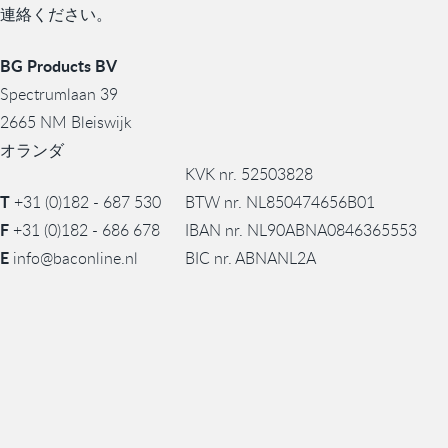
連絡ください。
BG Products BV
Spectrumlaan 39
2665 NM Bleiswijk
オランダ
KVK nr. 52503828
T
+31 (0)182 - 687 530
BTW nr. NL850474656B01
F
+31 (0)182 - 686 678
IBAN nr. NL90ABNA0846365553
E
info@baconline.nl
BIC nr. ABNANL2A