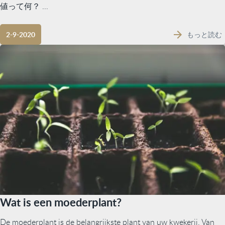
値って何？ ...
もっと読む
2-9-2020
Wat is een moederplant?
De moederplant is de belangrijkste plant van uw kwekerij. Van