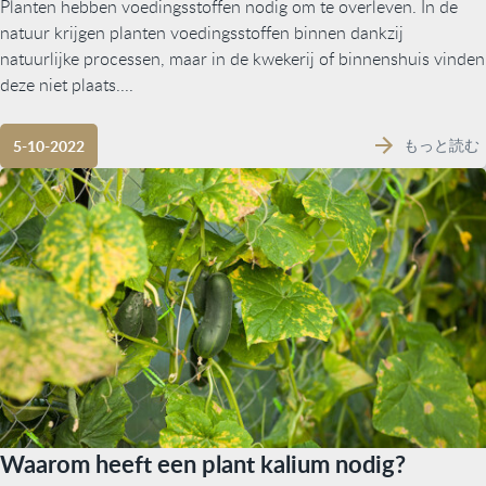
Planten hebben voedingsstoffen nodig om te overleven. In de
natuur krijgen planten voedingsstoffen binnen dankzij
natuurlijke processen, maar in de kwekerij of binnenshuis vinden
deze niet plaats....
もっと読む
5-10-2022
Waarom heeft een plant kalium nodig?