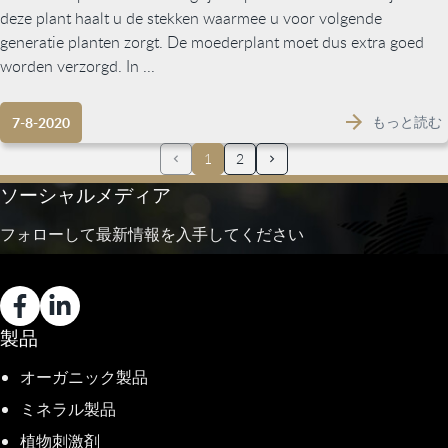
deze plant haalt u de stekken waarmee u voor volgende
generatie planten zorgt. De moederplant moet dus extra goed
worden verzorgd. In ...
もっと読む
7-8-2020
1
2
ソーシャルメディア
フォローして最新情報を入手してください
製品
オーガニック製品
ミネラル製品
植物刺激剤