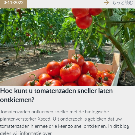
もっと読む
3-11-2022
Hoe kunt u tomatenzaden sneller laten
ontkiemen?
Tomatenzaden ontkiemen sneller met de biologische
plantenversterker Xseed. Uit onderzoek is gebleken dat uw
tomatenzaden hiermee drie keer zo snel ontkiemen. In dit blog
delen wij informatie over ...