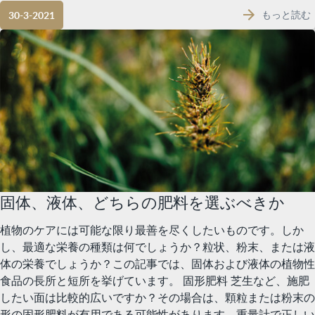
もっと読む
30-3-2021
固体、液体、どちらの肥料を選ぶべきか
植物のケアには可能な限り最善を尽くしたいものです。しか
し、最適な栄養の種類は何でしょうか？粒状、粉末、または液
体の栄養でしょうか？この記事では、固体および液体の植物性
食品の長所と短所を挙げています。 固形肥料 芝生など、施肥
したい面は比較的広いですか？その場合は、顆粒または粉末の
形の固形肥料が有用である可能性があります。重量計で正しい